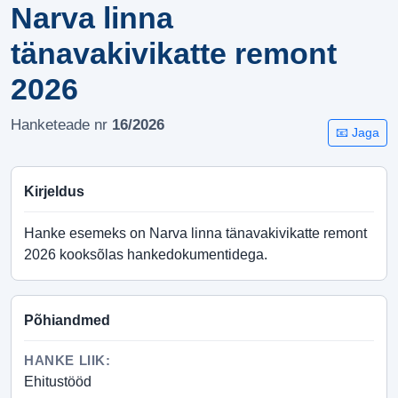
Narva linna
tänavakivikatte remont
2026
Hanketeade nr
16/2026
📧 Jaga
Kirjeldus
Hanke esemeks on Narva linna tänavakivikatte remont
2026 kooksõlas hankedokumentidega.
Põhiandmed
HANKE LIIK:
Ehitustööd