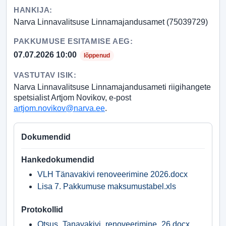
HANKIJA:
Narva Linnavalitsuse Linnamajandusamet (75039729)
PAKKUMUSE ESITAMISE AEG:
07.07.2026 10:00
lõppenud
VASTUTAV ISIK:
Narva Linnavalitsuse Linnamajandusameti riigihangete
spetsialist Artjom Novikov, e-post
artjom.novikov@narva.ee
.
Dokumendid
Hankedokumendid
VLH Tänavakivi renoveerimine 2026.docx
Lisa 7. Pakkumuse maksumustabel.xls
Protokollid
Otsus_Tanavakivi_renoveerimine_26.docx